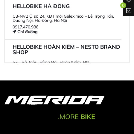
0
HELLOBIKE HÀ ĐÔNG
C3-NV2 Ô số 24, KĐT mới Geleximco – Lê Trọng Tấn,
Dương Nội, Hà Đông, Hà Nội
0917.470.986
Chỉ đường
HELLOBIKE HOÀN KIẾM – NESTO BRAND
SHOP
53C Bà Triệu, Hàng Bài, Hoàn Kiếm, HN
0971.916.398
Chỉ đường
.MORE
BIKE