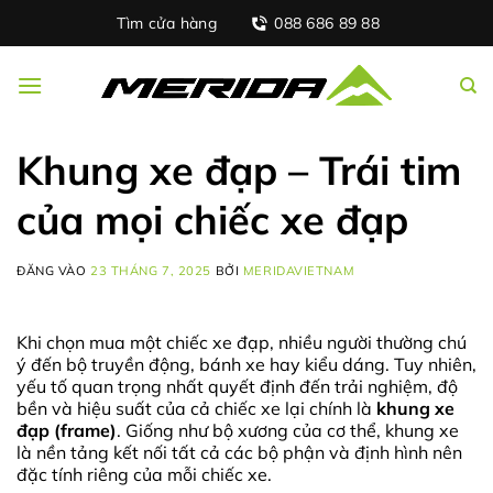
Bỏ
Tìm cửa hàng
088 686 89 88
qua
nội
dung
Khung xe đạp – Trái tim
của mọi chiếc xe đạp
ĐĂNG VÀO
23 THÁNG 7, 2025
BỞI
MERIDAVIETNAM
Khi chọn mua một chiếc xe đạp, nhiều người thường chú
ý đến bộ truyền động, bánh xe hay kiểu dáng. Tuy nhiên,
yếu tố quan trọng nhất quyết định đến trải nghiệm, độ
bền và hiệu suất của cả chiếc xe lại chính là
khung xe
đạp (frame)
. Giống như bộ xương của cơ thể, khung xe
là nền tảng kết nối tất cả các bộ phận và định hình nên
đặc tính riêng của mỗi chiếc xe.