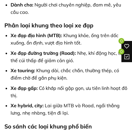
Dành cho:
Người chơi chuyên nghiệp, đam mê, yêu
cầu cao.
Phân loại khung theo loại xe đạp
Xe đạp địa hình (MTB):
Khung khỏe, ống trên dốc
0
xuống, ổn định, vượt địa hình tốt.
0
Xe đạp đường trường (Road):
Nhẹ, khí động học, tư
thế cúi thấp để giảm cản gió.
Xe touring:
Khung dài, chắc chắn, thường thép, có
điểm chờ để gắn phụ kiện.
Xe đạp gấp:
Có khớp nối gập gọn, ưu tiên linh hoạt đô
thị.
Xe hybrid, city:
Lai giữa MTB và Road, ngồi thẳng
lưng, nhẹ nhàng, tiện đi lại.
So sánh các loại khung phổ biến