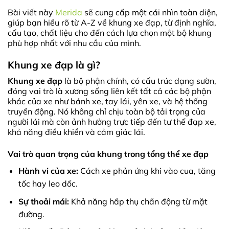
Bài viết này
Merida
sẽ cung cấp một cái nhìn toàn diện,
giúp bạn hiểu rõ từ A-Z về khung xe đạp, từ định nghĩa,
cấu tạo, chất liệu cho đến cách lựa chọn một bộ khung
phù hợp nhất với nhu cầu của mình.
Khung xe đạp là gì?
Khung xe đạp
là bộ phận chính, có cấu trúc dạng sườn,
đóng vai trò là xương sống liên kết tất cả các bộ phận
khác của xe như bánh xe, tay lái, yên xe, và hệ thống
truyền động. Nó không chỉ chịu toàn bộ tải trọng của
người lái mà còn ảnh hưởng trực tiếp đến tư thế đạp xe,
khả năng điều khiển và cảm giác lái.
Vai trò quan trọng của khung trong tổng thể xe đạp
Hành vi của xe:
Cách xe phản ứng khi vào cua, tăng
tốc hay leo dốc.
Sự thoải mái:
Khả năng hấp thụ chấn động từ mặt
đường.