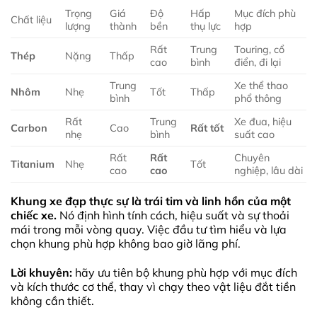
Trọng
Giá
Độ
Hấp
Mục đích phù
Chất liệu
lượng
thành
bền
thụ lực
hợp
Rất
Trung
Touring, cổ
Thép
Nặng
Thấp
cao
bình
điển, đi lại
Trung
Xe thể thao
Nhôm
Nhẹ
Tốt
Thấp
bình
phổ thông
Rất
Trung
Xe đua, hiệu
Carbon
Cao
Rất tốt
nhẹ
bình
suất cao
Rất
Rất
Chuyên
Titanium
Nhẹ
Tốt
cao
cao
nghiệp, lâu dài
Khung xe đạp thực sự là trái tim và linh hồn của một
chiếc xe.
Nó định hình tính cách, hiệu suất và sự thoải
mái trong mỗi vòng quay. Việc đầu tư tìm hiểu và lựa
chọn khung phù hợp không bao giờ lãng phí.
Lời khuyên:
hãy ưu tiên bộ khung phù hợp với mục đích
và kích thước cơ thể, thay vì chạy theo vật liệu đắt tiền
không cần thiết.