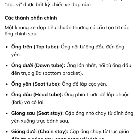
“đọc vị” được bất kỳ chiếc xe đạp nào.
Các thành phần chính
Một khung xe đạp tiêu chuẩn thường có cấu tạo từ các
ống chính sau:
Ống trên (Top tube):
Ống nối từ ống đầu đến ống
yên.
Ống dưới (Down tube):
Ống lớn nhất, nối từ ống đầu
đến trục giữa (bottom bracket).
Ống yên (Seat tube):
Ống để lắp cọc yên.
Ống đầu (Head tube):
Ống phía trước để lắp phuộc
(fork) và cổ lái.
Gióng sau (Seat stay):
Cặp ống nhỏ chạy từ đỉnh ống
yên xuống trục bánh sau.
Gióng dưới (Chain stay):
Cặp ống chạy từ trục giữa