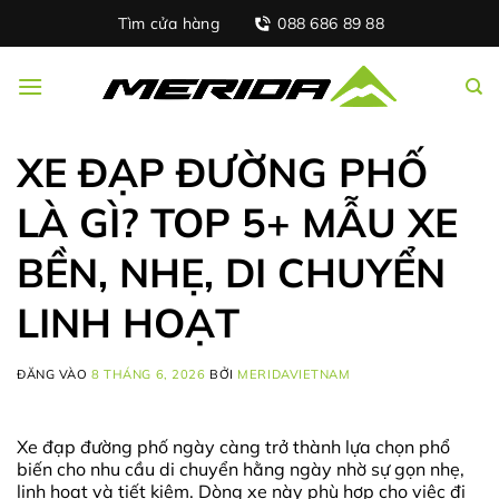
Bỏ
Tìm cửa hàng
088 686 89 88
qua
nội
dung
XE ĐẠP ĐƯỜNG PHỐ
LÀ GÌ? TOP 5+ MẪU XE
BỀN, NHẸ, DI CHUYỂN
LINH HOẠT
ĐĂNG VÀO
8 THÁNG 6, 2026
BỞI
MERIDAVIETNAM
Xe đạp đường phố ngày càng trở thành lựa chọn phổ
biến cho nhu cầu di chuyển hằng ngày nhờ sự gọn nhẹ,
linh hoạt và tiết kiệm. Dòng xe này phù hợp cho việc đi