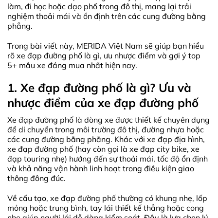
làm, đi học hoặc dạo phố trong đô thị, mang lại trải
nghiệm thoải mái và ổn định trên các cung đường bằng
phẳng.
Trong bài viết này, MERIDA Việt Nam sẽ giúp bạn hiểu
rõ xe đạp đường phố là gì, ưu nhược điểm và gợi ý top
5+ mẫu xe đáng mua nhất hiện nay.
1. Xe đạp đường phố là gì? Ưu và
nhược điểm của xe đạp đường phố
Xe đạp đường phố là dòng xe được thiết kế chuyên dụng
để di chuyển trong môi trường đô thị, đường nhựa hoặc
các cung đường bằng phẳng. Khác với xe đạp địa hình,
xe đạp đường phố (hay còn gọi là xe đạp city bike, xe
đạp touring nhẹ) hướng đến sự thoải mái, tốc độ ổn định
và khả năng vận hành linh hoạt trong điều kiện giao
thông đông đúc.
Về cấu tạo, xe đạp đường phố thường có khung nhẹ, lốp
mỏng hoặc trung bình, tay lái thiết kế thẳng hoặc cong
nhẹ giúp người lái dễ dàng kiểm soát. Đây là lựa chọn lý